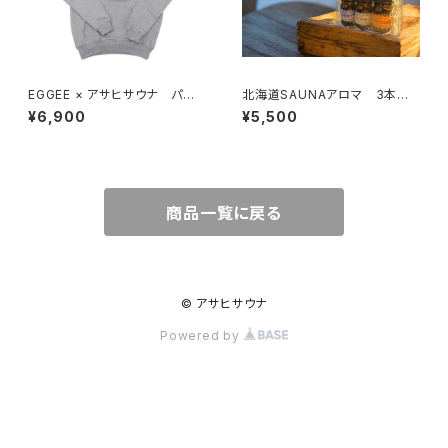
EGGEE × アサヒサウナ パー
北海道SAUNAアロマ 3本セッ
カー 全3色
ト
¥6,900
¥5,500
商品一覧に戻る
© アサヒサウナ
Powered by