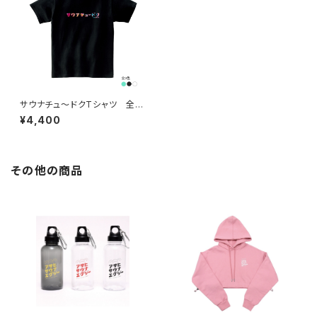
サウナチュ〜ドクTシャツ 全３
色
¥4,400
その他の商品