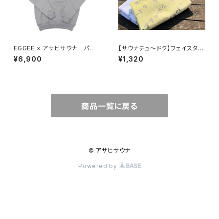
EGGEE × アサヒサウナ パー
【サウナチュ〜ドク】フェイスタオ
カー 全3色
ル
¥6,900
¥1,320
商品一覧に戻る
© アサヒサウナ
Powered by