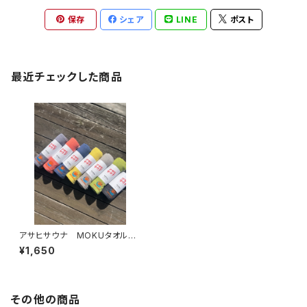
保存
シェア
LINE
ポスト
最近チェックした商品
アサヒサウナ MOKUタオル
全8色
¥1,650
その他の商品