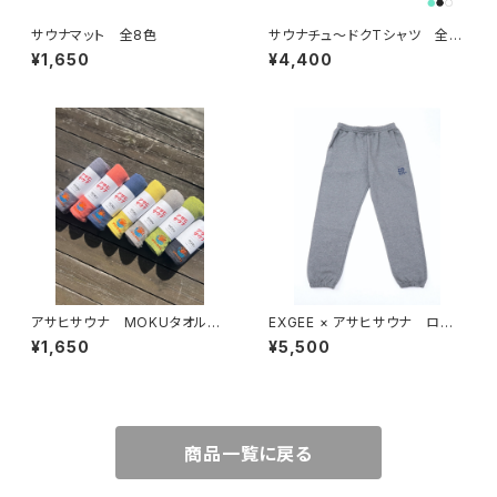
サウナマット 全8色
サウナチュ〜ドクTシャツ 全３
色
¥1,650
¥4,400
アサヒサウナ MOKUタオル
EXGEE × アサヒサウナ ロゴ
全8色
スウェットパンツ
¥1,650
¥5,500
商品一覧に戻る